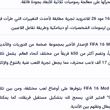
ها على معالجة رسوميات ثلاثية الأبعاد بجودة فائقة.
يجسد تنزيل فيفا 16 مود 26 للاندرويد تجربة مطابقة لأحدث التغييرات التي طرأت 
ن لرسومات الشخصيات، أو دينامكية وطريقة تفاعل اللاعبين.
تأتي لعبة FIFA 16 Mod 26 الإصدار الأخير بمجموعة ضخمة من الدوريات والأندي
حيث يتجاوز عدد الدوريات 30 دورياً، وتضم أكثر من 650 فريقاً من مختلف أنحاء العالم. يشمل 
أندية وفرق وطنية، وتم توفير أكثر من 17 ألف لاعب محترف، مما يجعل تجربة اللعب غنية بالتنوع والإثا
تتميز نسخة FIFA 16 Mod 2026 بتوفرها على أوضاع لعب مختلفة، ومن بين ت
الأوضاع يبرز وضع "Career Mode" المثير الذي يسمح لك بتشكيل مستقبل فريقك، كما يمكن
طال ونقلهم بين الأندية.