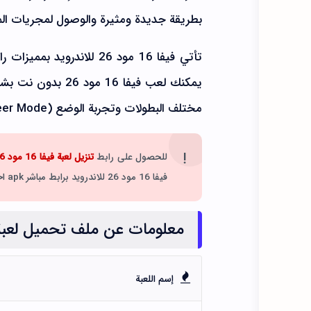
بطريقة جديدة ومثيرة والوصول لمجريات الم
تأتي فيفا 16 مود 26 للاند
يمكنك لعب فيفا 6
مختلف البطولات وتجربة الوضع (Career Mode) الفريد الذي يسمح لك بالمشاركة في مغامرة كروية مثيرة.
للحصول على رابط
تنزيل لعبة فيفا 16 مود 26 للموبايل
فيفا 16 مود 26 للاندرويد برابط مباشر apk اخر اصدار من ميديافاير مجاناً.
معلومات عن ملف تحميل لعبة فيفا 16 مود 26 ل
إسم اللعبة