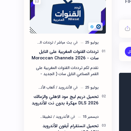
FIFA 16 MOD 2
ترددات القنوات المغربية على النايل
سات - Moroccan Channels 2026
نقدم لكم ترددات القنوات المغربية على
القمر الصناعي النايل سات ( الجديد -
News ) Morocco channels 2026
بالجودة HD و SD الكاملة. تردد جميع
قنوات المغرب…
تحميل دريم ليج مود الاهلي والزمالك
DLS 2026 مهكرة بدون نت للأندرويد
تحميل انستقرام أيفون للأندرويد