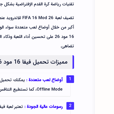
تقنيات رياضة كرة القدم الإفتراضية بشكل جدي
تضيف لعبة Mod 26
16 مود 26 على تحسين أداء اللعبة و
تضاهى.
مميزات تحميل فيفا 16 مود 26 بحجم صغير
أوضاع لعب متعددة :
Offline Mode، كما تستطيع التنافس مع لاعبين مختلفين من عبر وضع أون لاين.
رسومات عالية الجودة :