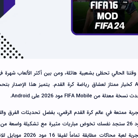
وقتنا الحالي تحظى بشعبية هائلة، ومن بين أكثر الألعاب شهرة ف
المجال يبرز تحميل فيفا 16 مود 26 APK كخيار ممتاز لعشاق رياضة كرة القدم. يتميز هذا الإصدار 
FIFA Mob مود 2026 على Android.
FIFA 16 Mod 2 للاعبين تجربة ممتعة في عالم كرة القدم الرقمي، بفضل تحديثات الفرق وا
والرسومات المحسنة، عند تنزيل فيفا 16 مود 26 ستجد نفسك تخوض مباريات مثيرة مع تشكيلة واسعة 
المرخصة رسمياً. يعد هذا الإصدار فرصة لتجربة لعبة محاكات مطابقة تماما