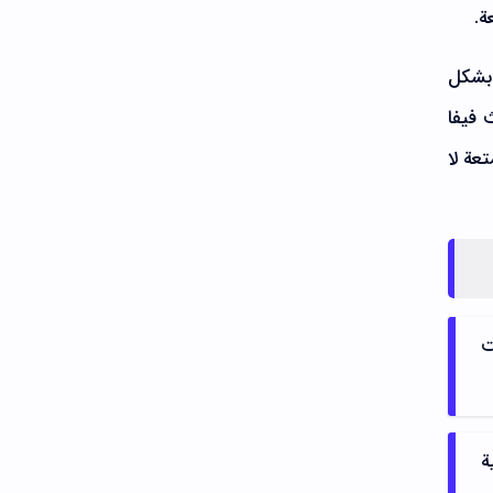
ة.
بة بشكل
تصال Online، يعمل تحديث فيفا
تعة لا
نت
ية