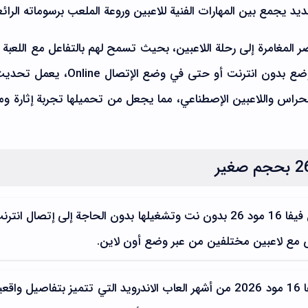
د يجمع بين المهارات الفنية للاعبين وروعة الملعب برسوماته الرائع
FIFA 16  للاندرويد عنصر المغامرة إلى رحلة اللاعبين، بحيث تسمح لهم بالتفاعل مع اللع
أكبر من خلال أوضاع لعب متعددة سواء الوضع بدون انترنت أو حتى في وضع الإ
ذكاء الحراس واللاعبين الإصطناعي، مما يجعل من تحميلها تجربة إثارة وم
يمكنك تحميل فيفا 16 مود 26 بدون نت وتشغيلها بدون الحاجة إلى إتصال انتر
تعتبر لعبة فيفا 16 مود 2026 من أشهر العاب الاندرويد التي تتميز بتفاصيل واقع