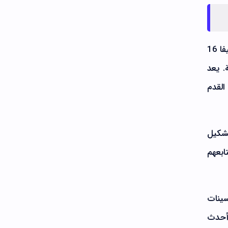
لعبة FIFA 16 Mod 26 APK هي تجسيد لأحدث نسخة من فيفا 2026 لنظام أندرويد. يجمع هذا الإصدار من فيفا 16
. يعد
ة القدم
 التشكيل
ابعهم
لتحسينات
د 26 APK إمكانية تجربة أحدث