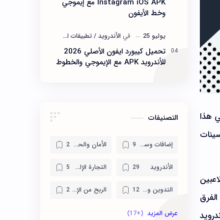
Instagram iOS APK مع إيموجي
وخط الأيفون
تحميل كيبورد ايفون الأصلي 2026
للأندرويد APK مع الإيموجي والخطوط
ي هذا
التصنيفات
بتحسينات
إضافات وسكربتات
الأمان والحماية
الأندرويد
التجارة الإلكترونية
للاعبين
التدوين والسيو
الربح من الإنترنت
من الفرق
ألعاب الأندرويد
ألعاب مهكرة
ً لفيفا 16 مود 2026 موبايل للاندرويد